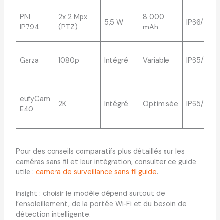
PNI
2x 2 Mpx
8 000
5,5 W
IP66/IP67
IP794
(PTZ)
mAh
Garza
1080p
Intégré
Variable
IP65/IP66
eufyCam
2K
Intégré
Optimisée
IP65/IP67
E40
Pour des conseils comparatifs plus détaillés sur les
caméras sans fil et leur intégration, consulter ce guide
utile :
camera de surveillance sans fil guide
.
Insight : choisir le modèle dépend surtout de
l’ensoleillement, de la portée Wi‑Fi et du besoin de
détection intelligente.