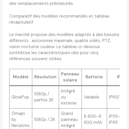
des remplacements prématurés.
Comparatif des modèles recommandés et tableau
récapitulatif
Le marché propose des modèles adaptés à des besoins
différents : autonomie maximale, qualité vidéo, PTZ,
vision nocturne couleur. Le tableau ci-dessous
synthétise les caractéristiques clés pour cinq
références souvent citées.
Panneau
Modèle
Résolution
Batterie
IP
solaire
Intégré
1080p /
GlowPop
ou
Variable
IP65/IP66
parfois 2K
externe
Omajin
Grand
8 800–9
IP55–
by
1080p / 2K
panneau
600 mAh
IP65
Netatmo
intégré