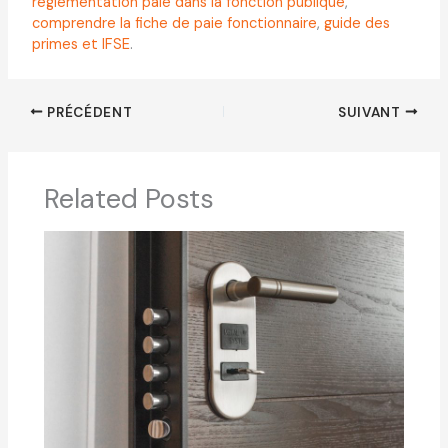
réglementation paie dans la fonction publique
,
comprendre la fiche de paie fonctionnaire
,
guide des
primes et IFSE
.
PRÉCÉDENT
SUIVANT
Related Posts