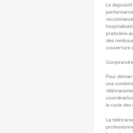
Le dispositi
performantes
recommandée 
hospitalisat
praticiens a
des rembour
couverture a
Comprendre 
Pour démarre
une combinai
télétransmis
coordination
le cycle de
La télétrans
professionne