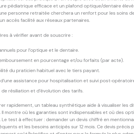
re pédiatrique efficace et un plafond optique/dentaire élevé
 une personne retraitée cherchera un renfort pour les soins de
 un accès facilité aux réseaux partenaires.
ères à vérifier avant de souscrire :
annuels pour l’optique et le dentaire.
emboursement en pourcentage et/ou forfaits (par acte).
lité du praticien habituel avec le tiers payant.
d’une assistance pour hospitalisation et suivi post‑opératoir
de résiliation et d’évolution des tarifs.
r rapidement, un tableau synthétique aide à visualiser les d
s. Il montre où les garanties sont indispensables et où des opt
. Le test à effectuer : demander un devis chiffré en mentionna
réquents et les besoins anticipés sur 12 mois. Ce devis précis
 rapport coût/bénéfice et d’opter pour la formule la plus adap