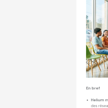
En bref
Helium m
des résea