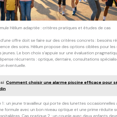
ormule Hélium adaptée : critères pratiques et études de cas
 d’une offre doit se faire sur des critères concrets : besoins r
uence des soins. Hélium propose des options ciblées pour les s
les jeunes. Le bon choix s’appuie sur une évaluation pragmatiq
pense récurrents : optique, dentaire, consultations spécialis
ion éventuelle.
si
Comment choisir une alarme piscine efficace pour s
din
 1 : un jeune travailleur qui porte des lunettes occasionnelles 
une formule avec un bon niveau optique et une prime réduite su
spitalières. Cas pratique 2 : un couple avec deux enfants devra