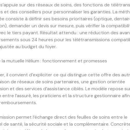
f s’appuie sur des réseaux de soins, des fonctions de télétran
 et des conseillers pour personnaliser les garanties. La mét
consiste à définir ses besoins prioritaires (optique, dentair
ion), demander un devis sur mesure, puis vérifier la compatibil
vec le tiers payant. Résultat attendu : une réduction des avanc
sements sous 24 heures pour les télétransmissions compatib
justée au budget du foyer.
la mutuelle Hélium : fonctionnement et promesses
r, il convient d’expliciter ce qui distingue cette offre des aut
son de réseaux de soins partenaires, une gestion orientée
sion et des services d’assistance ciblés. Le modèle repose sur
 entre l’assuré, les praticiens et la structure gestionnaire afi
s remboursements.
mission permet l’échange direct des feuilles de soins entre le
l de santé, la sécurité sociale et la complémentaire. Concrè