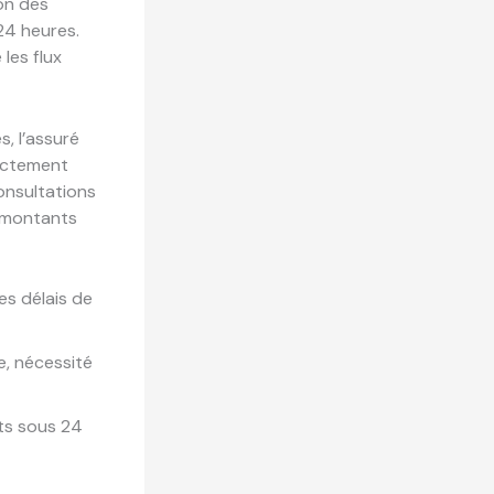
ion des
24 heures.
les flux
s, l’assuré
rectement
consultations
s montants
es délais de
e, nécessité
ts sous 24