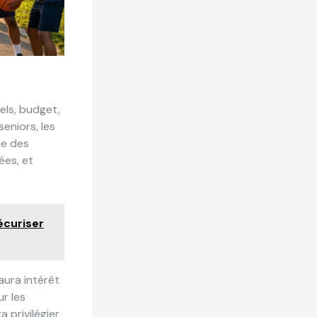
éels, budget,
eniors, les
ue des
ées, et
écuriser
aura intérêt
r les
 privilégier