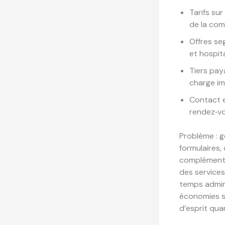
Tarifs sur
de la comp
Offres se
et hospita
Tiers paya
charge im
Contact e
rendez‑vo
Problème : 
formulaires,
complémentai
des services 
temps admini
économies su
d’esprit qua