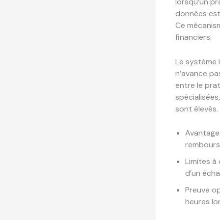
lorsqu’un pr
données est
Ce mécanisme
financiers.
Le système i
n’avance pas
entre le pra
spécialisées
sont élevés.
Avantages
rembours
Limites à 
d’un écha
Preuve op
heures lo