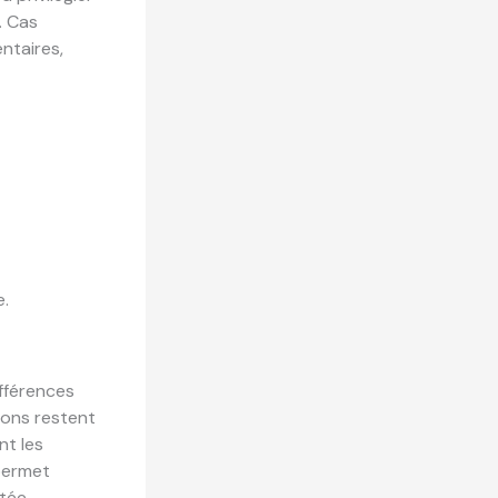
. Cas
ntaires,
e.
ifférences
ions restent
nt les
 permet
tée.