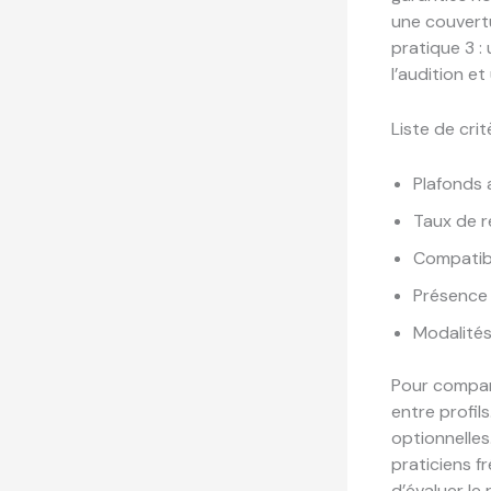
une couvertu
pratique 3 :
l’audition et
Liste de crit
Plafonds 
Taux de r
Compatibi
Présence 
Modalités 
Pour compare
entre profil
optionnelles
praticiens f
d’évaluer le