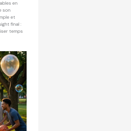
lables en
re son
imple et
ght final :
miser temps