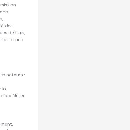
smission
hode
e,
ité des
es de frais,
les, et une
res acteurs :
 la
n d’accélérer
tement,