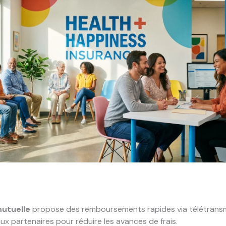
utuelle
propose des remboursements rapides via télétransm
ux partenaires pour réduire les avances de frais.