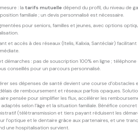
 mesure : la
tarifs mutuelle
dépend du profil, du niveau de ga
osition familiale ; un devis personnalisé est nécessaire.
gmentées pour seniors, familles et jeunes, avec options optiq
lisation.
nt et accès à des réseaux (Itelis, Kalixia, Santéclair) facilitant 
médiate.
t démarches : pas de souscription 100% en ligne ; téléphone 
us conseillés pour un parcours personnalisé.
gérer ses dépenses de santé devient une course d’obstacles 
 délais de remboursement et réseaux parfois opaques. Solutio
re pensée pour simplifier les flux, accélérer les rembourseme
adaptés selon l’âge et la situation familiale. Bénéfice concret 
stratif (télétransmission et tiers payant réduisent les démar
r l’optique et le dentaire grâce aux partenaires, et une tranqu
nd une hospitalisation survient.