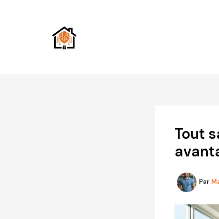
Aller
au
contenu
Tout s
avant
Par
Ma