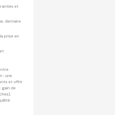
ranties et
ue, dentaire
la prise en
et
entre
n : une
nts et offrir
: gain de
ches),
illité