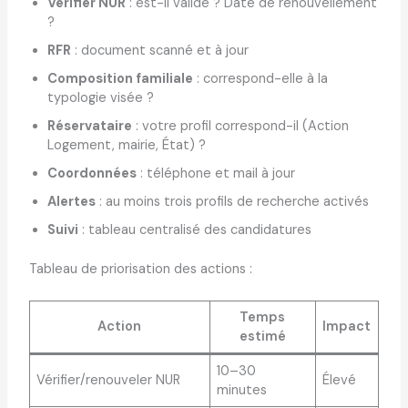
Vérifier NUR
: est-il valide ? Date de renouvellement
?
RFR
: document scanné et à jour
Composition familiale
: correspond-elle à la
typologie visée ?
Réservataire
: votre profil correspond-il (Action
Logement, mairie, État) ?
Coordonnées
: téléphone et mail à jour
Alertes
: au moins trois profils de recherche activés
Suivi
: tableau centralisé des candidatures
Tableau de priorisation des actions :
Temps
Action
Impact
estimé
10–30
Vérifier/renouveler NUR
Élevé
minutes