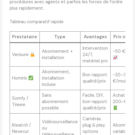
procédures avec agents et parfois les forces de l’ordre
plus rapidement.
Tableau comparatif rapide
Prestataire
Type
Avantages
Prix indic
Intervention
Abonnement +
~50 €/moi
Verisure
24/7,
installation
matériel pro
Abonnement,
Bon rapport
~20–35
Homiris
installation
qualité/prix
€/mois
incluse
Sans
Facile, DIY,
Achat uni
Somfy /
abonnement
bon rapport
200–800 
Tiiwee
possible
qualité/prix
Caméras
Vidéosurveillance
Kiwatch /
plug & play,
Abonneme
ou
Nexecur
options
variables
télésurveillance