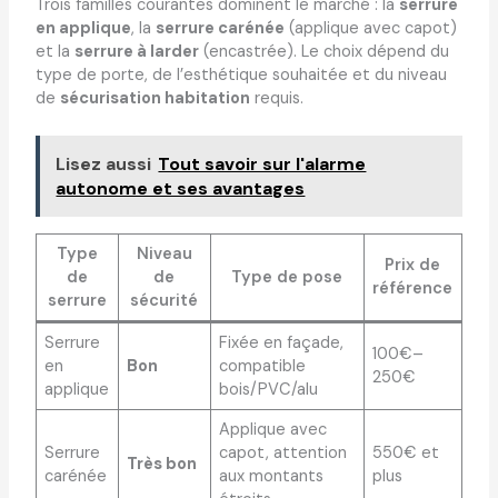
Trois familles courantes dominent le marché : la
serrure
en applique
, la
serrure carénée
(applique avec capot)
et la
serrure à larder
(encastrée). Le choix dépend du
type de porte, de l’esthétique souhaitée et du niveau
de
sécurisation habitation
requis.
Lisez aussi
Tout savoir sur l'alarme
autonome et ses avantages
Type
Niveau
Prix de
de
de
Type de pose
référence
serrure
sécurité
Serrure
Fixée en façade,
100€–
en
Bon
compatible
250€
applique
bois/PVC/alu
Applique avec
Serrure
capot, attention
550€ et
Très bon
carénée
aux montants
plus